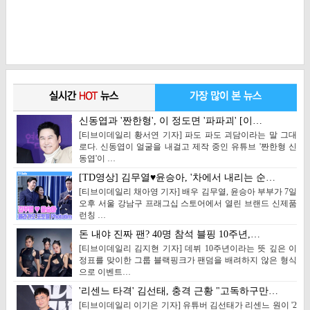
신동엽과 '짠한형', 이 정도면 '파파괴' [이…
[티브이데일리 황서연 기자] 파도 파도 괴담이라는 말 그대
로다. 신동엽이 얼굴을 내걸고 제작 중인 유튜브 '짠한형 신
동엽'이 …
[TD영상] 김무열♥윤승아, '차에서 내리는 순…
[티브이데일리 채아영 기자] 배우 김무열, 윤승아 부부가 7일
오후 서울 강남구 프래그십 스토어에서 열린 브랜드 신제품
런칭 …
돈 내야 진짜 팬? 40명 참석 블핑 10주년,…
[티브이데일리 김지현 기자] 데뷔 10주년이라는 뜻 깊은 이
정표를 맞이한 그룹 블랙핑크가 팬덤을 배려하지 않은 형식
으로 이벤트…
'리센느 타격' 김선태, 충격 근황 "고독하구만…
[티브이데일리 이기은 기자] 유튜버 김선태가 리센느 원이 '2