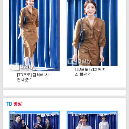
[TD포토] 김희애 '미
소 활짝~'
[TD포토] 김희애 '사
뿐사뿐~'