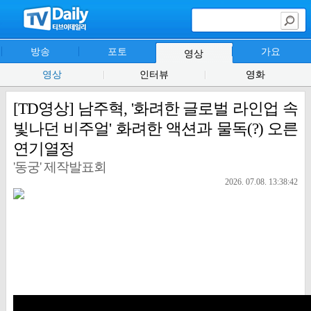
방송
포토
가요
영상
영상
인터뷰
영화
[TD영상] 남주혁, '화려한 글로벌 라인업 속
빛나던 비주얼' 화려한 액션과 물독(?) 오른
연기열정
'동궁' 제작발표회
2026. 07.08. 13:38:42