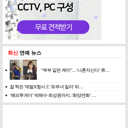
최신
연예 뉴스
“부부 같은 케미”…‘나혼자산다’ 류…
잘 찍은 '재벌X형사 2', '유부녀 킬러' 뒤…
‘해피투게더’ 박해수·최성원까지, ‘화양연화’ …