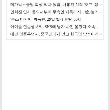
메가박스중앙 회생 절차 돌입, 나홍진 신작 '호프' 정상 개봉에 쏠린 시선 [상반기 결산 기획]
민희진 입사 동의서부터 무속인 카톡까지…檢, 불기소 처분 근거들 [이슈&톡]
'주스 아저씨' 박동빈, 29일 별세 향년 56세
아이돌 연습생 A씨, SNS에 남자 사진 올렸다 소속사 퇴출
대만 인플루언서, 중국인에게 맞고 한국인 남성이라 진술 '후폭풍'