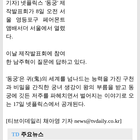
기자] 넷플릭스 '동궁' 제
작발표회가 8일 오전 서
울 영등포구 페어몬트
앰배서더 서울에서 열렸
다.
이날 제작발표회에 참여
한 남주혁이 질문에 답하고 있다.
'동궁'은 귀(⻤)의 세계를 넘나드는 능력을 가진 구천
과 비밀을 간직한 궁녀 생강이 왕의 부름을 받고 동
궁에 깃든 저주를 파헤치면서 벌어지는 이야기로 오
는 17일 넷플릭스에서 공개된다.
[티브이데일리 채아영 기자 news@tvdaily.co.kr]
TD
주요뉴스