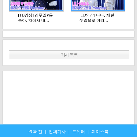
[TD영상] 김무열♥윤
[TD영상] 나나, '새틴
승아, '차에서 내…
셋업으로 여리…
기사 목록
PC버전
|
전체기사
|
트위터
|
페이스북