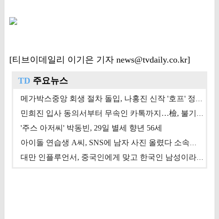
[티브이데일리 이기은 기자 news@tvdaily.co.kr]
TD
주요뉴스
메가박스중앙 회생 절차 돌입, 나홍진 신작 '호프' 정상 개봉에 쏠린 시선 [상반기 결산 기획]
민희진 입사 동의서부터 무속인 카톡까지…檢, 불기소 처분 근거들 [이슈&톡]
'주스 아저씨' 박동빈, 29일 별세 향년 56세
아이돌 연습생 A씨, SNS에 남자 사진 올렸다 소속사 퇴출
대만 인플루언서, 중국인에게 맞고 한국인 남성이라 진술 '후폭풍'