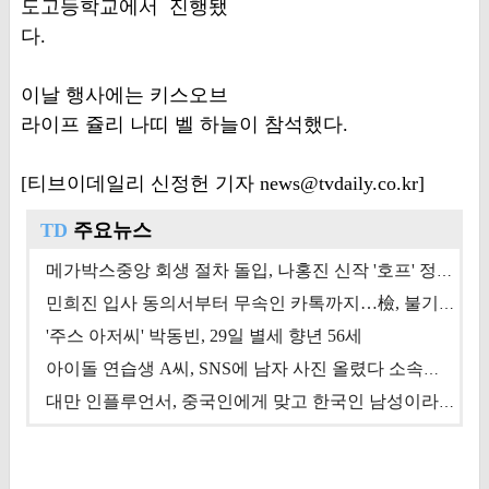
도고등학교에서 진행됐
다.
이날 행사에는 키스오브
라이프 쥴리 나띠 벨 하늘이 참석했다.
[티브이데일리 신정헌 기자 news@tvdaily.co.kr]
TD
주요뉴스
메가박스중앙 회생 절차 돌입, 나홍진 신작 '호프' 정상 개봉에 쏠린 시선 [상반기 결산 기획]
민희진 입사 동의서부터 무속인 카톡까지…檢, 불기소 처분 근거들 [이슈&톡]
'주스 아저씨' 박동빈, 29일 별세 향년 56세
아이돌 연습생 A씨, SNS에 남자 사진 올렸다 소속사 퇴출
대만 인플루언서, 중국인에게 맞고 한국인 남성이라 진술 '후폭풍'