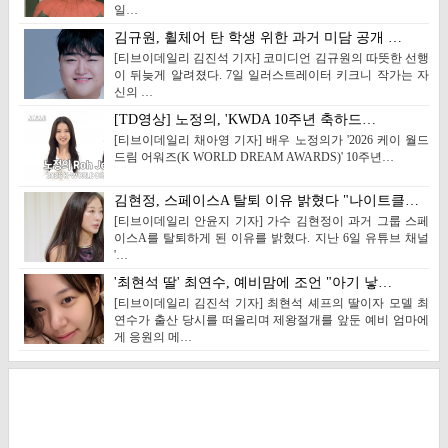
일…
김규원, 휠체어 탄 학생 위한 과거 미담 공개 …
[티브이데일리 김진석 기자] 코미디언 김규원의 따뜻한 선행
이 뒤늦게 알려졌다. 7일 일러스트레이터 키크니 작가는 자
신의 …
[TD영상] 노정의, 'KWDA 10주년 축하드…
[티브이데일리 채아영 기자] 배우 노정의가 '2026 케이 월드
드림 어워즈(K WORLD DREAM AWARDS)' 10주년…
김현정, 스페이스A 탈퇴 이유 밝혔다 "나이트클…
[티브이데일리 안윤지 기자] 가수 김현정이 과거 그룹 스페
이스A를 탈퇴하게 된 이유를 밝혔다. 지난 6일 유튜브 채널
'…
'최현석 딸' 최연수, 예비맘에 조언 "아기 낳…
[티브이데일리 김진석 기자] 최현석 셰프의 딸이자 모델 최
연수가 출산 당시를 떠올리며 제왕절개를 앞둔 예비 엄마에
게 응원의 메…