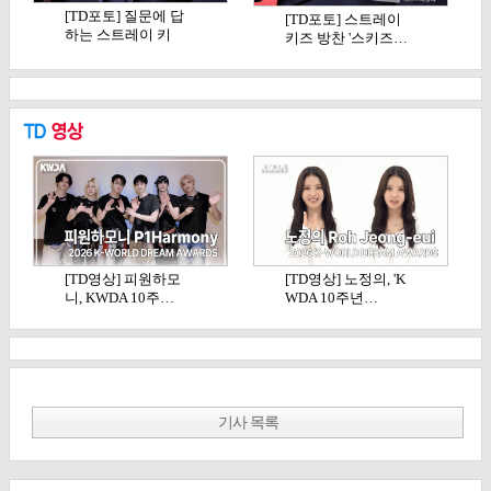
[TD포토] 질문에 답
[TD포토] 스트레이
하는 스트레이 키
키즈 방찬 '스키즈…
즈…
[TD영상] 피원하모
[TD영상] 노정의, 'K
니, KWDA 10주…
WDA 10주년…
기사 목록