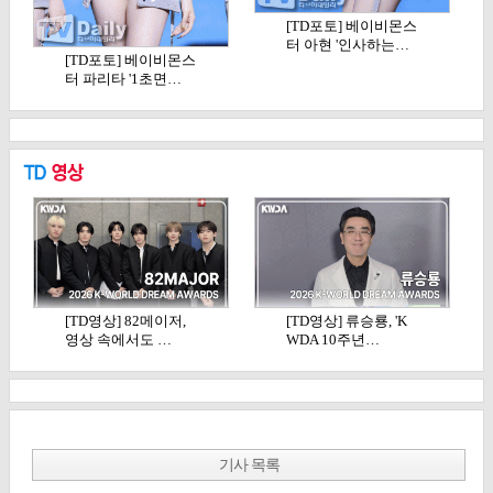
[TD포토] 베이비몬스
터 아현 '인사하는…
[TD포토] 베이비몬스
터 파리타 '1초면…
[TD영상] 82메이저,
[TD영상] 류승룡, 'K
영상 속에서도 …
WDA 10주년…
기사 목록