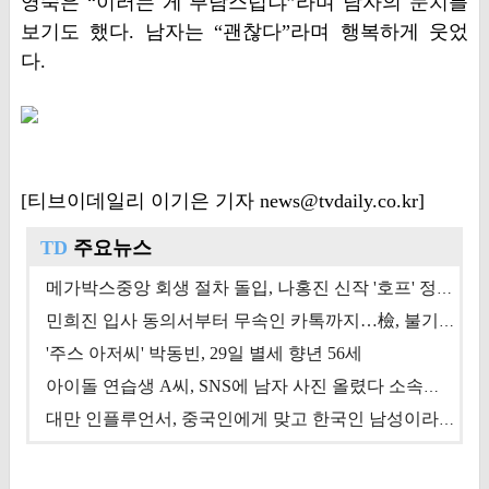
영숙은 “이러는 게 부담스럽냐”라며 남자의 눈치를
보기도 했다. 남자는 “괜찮다”라며 행복하게 웃었
다.
[티브이데일리 이기은 기자 news@tvdaily.co.kr]
TD
주요뉴스
메가박스중앙 회생 절차 돌입, 나홍진 신작 '호프' 정상 개봉에 쏠린 시선 [상반기 결산 기획]
민희진 입사 동의서부터 무속인 카톡까지…檢, 불기소 처분 근거들 [이슈&톡]
'주스 아저씨' 박동빈, 29일 별세 향년 56세
아이돌 연습생 A씨, SNS에 남자 사진 올렸다 소속사 퇴출
대만 인플루언서, 중국인에게 맞고 한국인 남성이라 진술 '후폭풍'