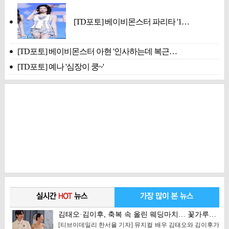
[TD포토] 베이비몬스터 파리타 '1…
[TD포토] 베이비몬스터 아현 '인사하는데 복근…
[TD포토] 예나 '심장이 쿵~'
김태오·김이후, 축복 속 올린 웨딩마치… 꽃가루…
[티브이데일리 한서율 기자] 뮤지컬 배우 김태오와 김이후가